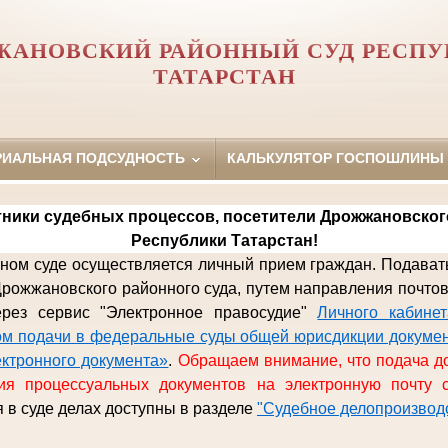
ЖАНОВСКИЙ РАЙОННЫЙ СУД РЕСПУ
ТАТАРСТАН
РИАЛЬНАЯ ПОДСУДНОСТЬ
КАЛЬКУЛЯТОР ГОСПОШЛИНЫ
ники судебных процессов, посетители Дрожжановског
Республики Татарстан!
ом суде осуществляется личный прием граждан. Подават
рожжановского районного
суда, путем направления почто
ерез сервис "Электронное правосудие"
Личного кабине
м подачи в федеральные суды общей юрисдикции докумен
ектронного документа»
.
Обращаем внимание, что подача д
ия процессуальных документов на электронную почту с
 в суде делах доступны в разделе
"Судебное делопроизвод