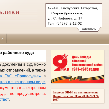
422470, Республика Татарстан,
БЛИКИ
с. Старое Дрожжаное,
ул. С. Нафиева, д. 17
Тел.: (84375) 2-12-02
drozhanovsky.tat@sudrf.ru
развернуть
о районного суда
ь документы в суд можно
вых отправлений,
а также
та ГАС «Правосудие»
в
тов в электронном виде,
окументов в электронном
Запросы ОПФР по постановлению
уда, не предусмотрена.
Правительства РФ от 28.06.2021 №
ство"
.
1037