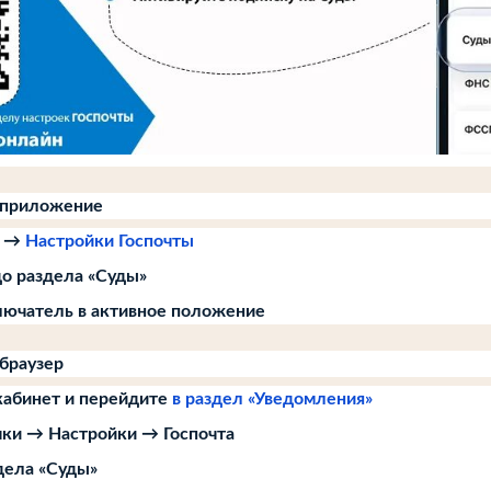
з приложение
ь →
Настройки Госпочты
до раздела «Суды»
ючатель в активное положение
 браузер
кабинет и перейдите
в раздел «Уведомления»
чки → Настройки → Госпочта
дела «Суды»