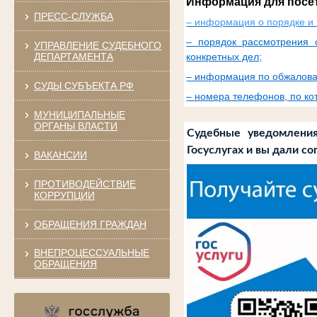
Информация для посе
ПРЕСС-СЛУЖБА
– информация о порядке и 
– порядок рассмотрения 
УПРАВЛЕНИЕ СУДЕБНОГО
ДЕПАРТАМЕНТА
конкретных дел;
– информация по обжалова
СУДЫ СУБЪЕКТА РФ
– номера телефонов, по к
МУНИЦИПАЛЬНЫЕ
ОРГАНЫ ВЛАСТИ
Судебные уведомлени
Госуслугах и вы дали со
ВАКАНСИИ
ПРОТИВОДЕЙСТВИЕ
КОРРУПЦИИ
ОБРАЩЕНИЯ ГРАЖДАН
ВНЕПРОЦЕССУАЛЬНЫЕ
ОБРАЩЕНИЯ