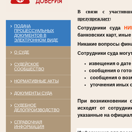
В связи с участивши
предупреждает
:
ПОДАЧА
Сотрудники суда
НИ
ПРОЦЕССУАЛЬНЫХ
банковских карт, ины
ДОКУМЕНТОВ В
ЭЛЕКТРОННОМ ВИДЕ
Никакие вопросы фина
О СУДЕ
Сотрудники суда могу
извещения о дате
СУДЕЙСКОЕ
СООБЩЕСТВО
сообщения о гото
сообщения о воз
НОРМАТИВНЫЕ АКТЫ
уточнения иных о
ДОКУМЕНТЫ СУДА
При возникновении 
СУДЕБНОЕ
исходят от сотрудни
ДЕЛОПРОИЗВОДСТВО
указанные на официал
СПРАВОЧНАЯ
ИНФОРМАЦИЯ