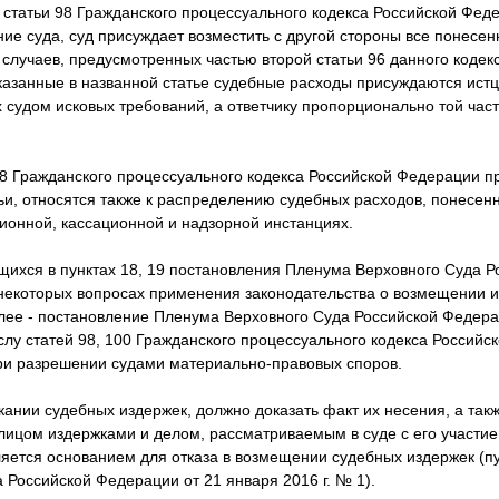
1 статьи 98 Гражданского процессуального кодекса Российской Феде
ие суда, суд присуждает возместить с другой стороны все понесе
случаев, предусмотренных частью второй статьи 96 данного кодекса
указанные в названной статье судебные расходы присуждаются ист
судом исковых требований, а ответчику пропорционально той част
98 Гражданского процессуального кодекса Российской Федерации п
ьи, относятся также к распределению судебных расходов, понесенн
ионной, кассационной и надзорной инстанциях.
щихся в пунктах 18, 19 постановления Пленума Верховного Суда Р
 некоторых вопросах применения законодательства о возмещении и
лее - постановление Пленума Верховного Суда Российской Федерац
ыслу статей 98, 100 Гражданского процессуального кодекса Россий
и разрешении судами материально-правовых споров.
ании судебных издержек, должно доказать факт их несения, а так
ицом издержками и делом, рассматриваемым в суде с его участие
ляется основанием для отказа в возмещении судебных издержек (п
Российской Федерации от 21 января 2016 г. № 1).