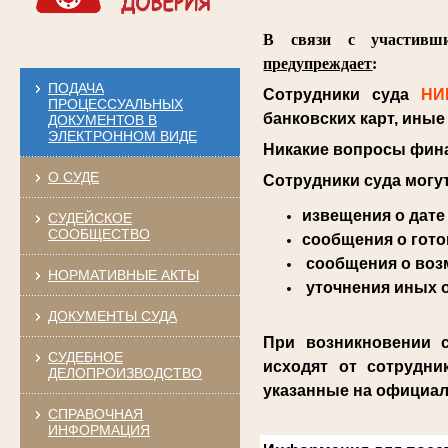
В связи с участивши
предупреждает
:
ПОДАЧА
Сотрудники суда
НИ
ПРОЦЕССУАЛЬНЫХ
банковских карт, ины
ДОКУМЕНТОВ В
ЭЛЕКТРОННОМ ВИДЕ
Никакие вопросы фина
О СУДЕ
Сотрудники суда могу
извещения о дате
СУДЕЙСКОЕ
СООБЩЕСТВО
сообщения о гото
сообщения о воз
НОРМАТИВНЫЕ АКТЫ
уточнения иных о
ДОКУМЕНТЫ СУДА
При возникновении 
СУДЕБНОЕ
исходят от сотрудни
ДЕЛОПРОИЗВОДСТВО
указанные на официал
СПРАВОЧНАЯ
ИНФОРМАЦИЯ