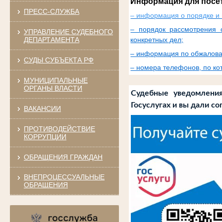
Информация для посе
ПРЕСС-СЛУЖБА
– информация о порядке и 
– порядок рассмотрения 
УПРАВЛЕНИЕ СУДЕБНОГО
ДЕПАРТАМЕНТА
конкретных дел;
– информация по обжалова
СУДЫ СУБЪЕКТА РФ
– номера телефонов, по к
МУНИЦИПАЛЬНЫЕ
ОРГАНЫ ВЛАСТИ
Судебные уведомлени
Госуслугах и вы дали со
ВАКАНСИИ
ПРОТИВОДЕЙСТВИЕ
КОРРУПЦИИ
ОБРАЩЕНИЯ ГРАЖДАН
ВНЕПРОЦЕССУАЛЬНЫЕ
ОБРАЩЕНИЯ