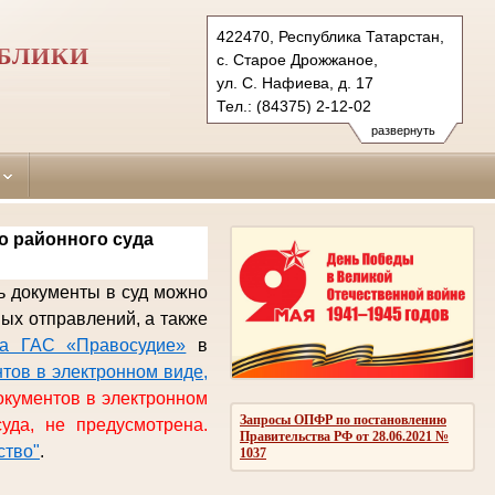
422470, Республика Татарстан,
БЛИКИ
с. Старое Дрожжаное,
ул. С. Нафиева, д. 17
Тел.: (84375) 2-12-02
drozhanovsky.tat@sudrf.ru
развернуть
о районного суда
ь документы в суд можно
вых отправлений,
а также
та ГАС «Правосудие»
в
тов в электронном виде,
окументов в электронном
Запросы ОПФР по постановлению
уда, не предусмотрена.
Правительства РФ от 28.06.2021 №
ство"
.
1037