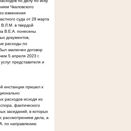
расходов по делу по иску
ением Чкаловского
без изменения
стного суда от 28 марта
 В.Л.М. в твердой
ла В.Е.А. понесены
ных документов,
ые расходы по
 был заключен договор
чем 5 апреля 2023 г.
ы услуг представителя и
ой инстанции пришел к
рционально
х расходов исходя из
спора, фактического
ых заседаний, в которых
с рассмотрением дела, а
.А. по направлению