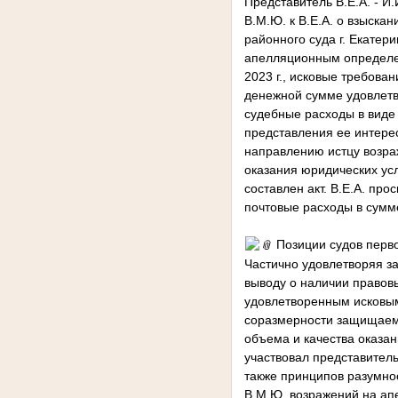
Представитель В.Е.А. - И
В.М.Ю. к В.Е.А. о взыска
районного суда г. Екатер
апелляционным определен
2023 г., исковые требова
денежной сумме удовлетво
судебные расходы в виде 
представления ее интере
направлению истцу возра
оказания юридических усл
составлен акт. В.Е.А. про
почтовые расходы в сумме
Позиции судов перво
Частично удовлетворяя за
выводу о наличии правовы
удовлетворенным исковым
соразмерности защищаемо
объема и качества оказан
участвовал представител
также принципов разумно
В.М.Ю. возражений на а