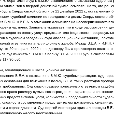
.И.Н. обратился в суд к В.М.Ю. с заявлением о взыскании судебных 
нии алиментов в твердой денежной сумме, ссылаясь на то, что реш
инбурга Свердловской области от 22 декабря 2022 г., оставленным 
ием судебной коллегии по гражданским делам Свердловского обла
ния В.М.Ю. к В.Е.А. о взыскании алиментов на несовершеннолетнего
рены частично. Заявитель указывает, что в ходе рассмотрения де
расходов на оплату услуг представителя (подготовки процессуаль
сов в судебном заседании суда апелляционной инстанции), почтов
жений ответчика на апелляционную жалобу. Между В.Е.А. и И.И.Н.
уг от 20 февраля 2022 г., по договору была произведена оплата, о 
сила суд взыскать с В.М.Ю. в пользу В.Е.А. 20 000 руб. в счет оплат
 117,90 руб.
й, апелляционной и кассационной инстанций:
явление В.Е.А. о взыскании с В.М.Ю. судебных расходов, суд перв
х оснований для взыскания в пользу В.Е.А. таких расходов пропо
 требованиям. Суд снизил размер понесенных ответчиком судебны
го права размеру суммы вознаграждения, характера и сложности 
ных представителем услуг, количества и продолжительности судебн
ь, сложности составленных представителем документов, связанных 
сти и справедливости. Суд первой инстанции признал расходы В.Е
пелляционную жалобу необходимыми.