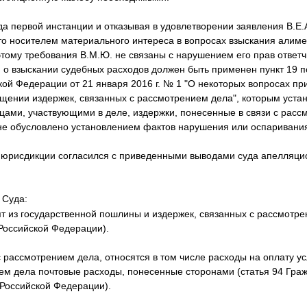
а первой инстанции и отказывая в удовлетворении заявления В.Е.
что носителем материального интереса в вопросах взыскания алим
тому требования В.М.Ю. не связаны с нарушением его прав ответч
 о взыскании судебных расходов должен быть применен пункт 19 
кой Федерации от 21 января 2016 г. № 1 "О некоторых вопросах п
щении издержек, связанных с рассмотрением дела", которым устан
ами, участвующими в деле, издержки, понесенные в связи с расс
не обусловлено установлением фактов нарушения или оспаривания
юрисдикции согласился с приведенными выводами суда апелляцио
 Суда:
 из государственной пошлины и издержек, связанных с рассмотрен
 Российской Федерации).
 рассмотрением дела, относятся в том числе расходы на оплату ус
ем дела почтовые расходы, понесенные сторонами (статья 94 Гра
 Российской Федерации).