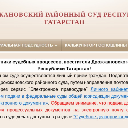
ЖАНОВСКИЙ РАЙОННЫЙ СУД РЕСПУ
ТАТАРСТАН
РИАЛЬНАЯ ПОДСУДНОСТЬ
КАЛЬКУЛЯТОР ГОСПОШЛИНЫ
ники судебных процессов, посетители Дрожжановског
Республики Татарстан!
ом суде осуществляется личный прием граждан. Подават
рожжановского районного
суда, путем направления почто
ерез сервис "Электронное правосудие"
Личного кабине
м подачи в федеральные суды общей юрисдикции докумен
ектронного документа»
.
Обращаем внимание, что подача д
ия процессуальных документов на электронную почту с
 в суде делах доступны в разделе
"Судебное делопроизвод