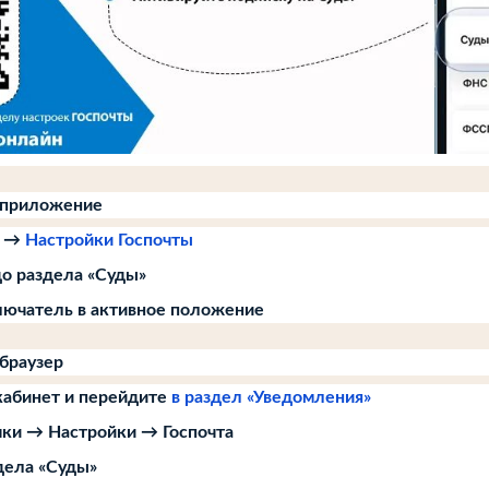
з приложение
ь →
Настройки Госпочты
до раздела «Суды»
ючатель в активное положение
 браузер
кабинет и перейдите
в раздел «Уведомления»
чки → Настройки → Госпочта
дела «Суды»