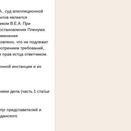
А., суд апелляционной
ентов является
иком В.Е.А. При
постановления Пленума
рименения
овлено, что не подлежат
мотрением требований,
 прав истца ответчиком.
нной инстанции и их
ием дела (часть 1 статьи
луг представителей и
жданского